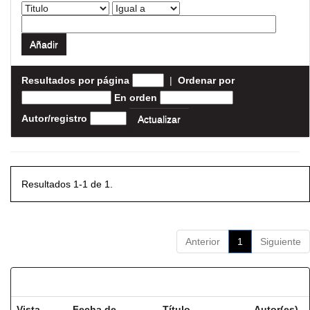
Resultados por página
|
Ordenar por
En orden
Autor/registro
Resultados 1-1 de 1.
Anterior
1
Siguiente
Resultados por ítem:
Vista
Fecha de
Título
Autor(es)