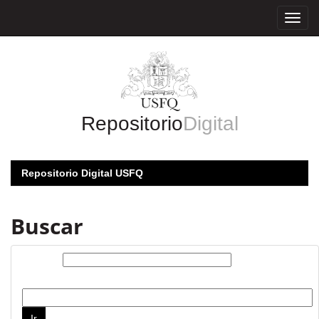
Skip
navigation
Repositorio
Digital
Repositorio Digital USFQ
Buscar
Buscar:
por