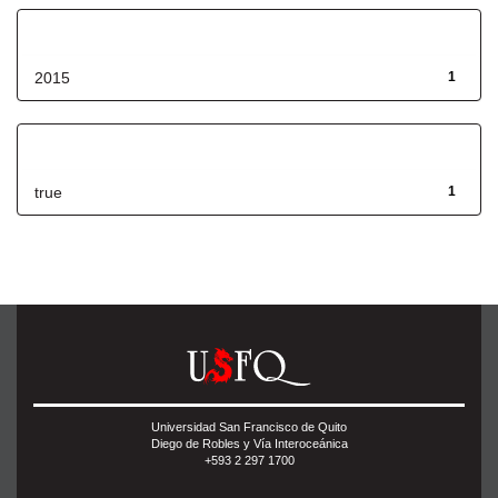
Fecha de lanzamiento
2015
1
Has File(s)
true
1
Universidad San Francisco de Quito
Diego de Robles y Vía Interoceánica
+593 2 297 1700