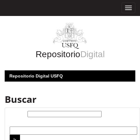
Skip
navigation
Repositorio
Digital
Repositorio Digital USFQ
Buscar
Buscar:
por