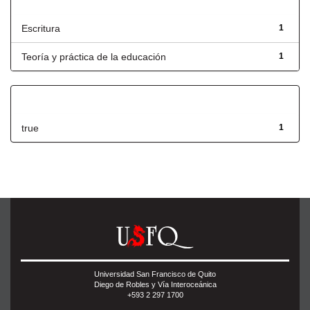
Título
Escritura
1
Teoría y práctica de la educación
1
Has File(s)
true
1
Universidad San Francisco de Quito
Diego de Robles y Vía Interoceánica
+593 2 297 1700