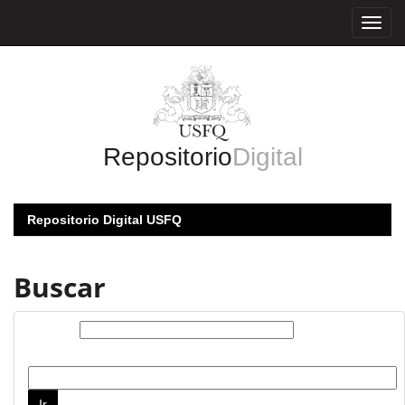
Skip
navigation
Repositorio
Digital
Repositorio Digital USFQ
Buscar
Buscar:
por