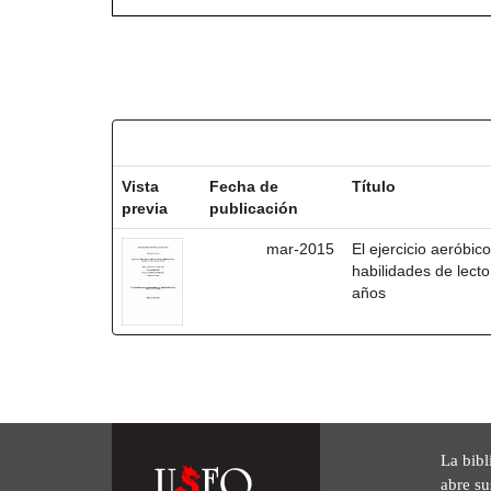
Resultados por ítem:
Vista
Fecha de
Título
previa
publicación
mar-2015
El ejercicio aeróbico
habilidades de lecto
años
La bibl
abre su