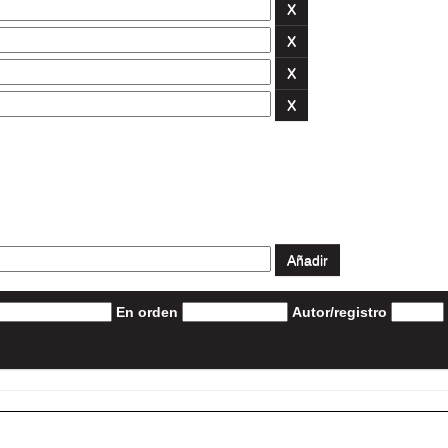
En orden
Autor/registro