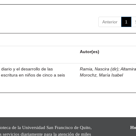
Anterior
1
Autor(es)
 diario y el desarrollo de las
Ramia, Nascira (dir)
;
Altamir
 escritura en niños de cinco a seis
Morochz, María Isabel
ioteca de la Universidad San Francisco de Quito,
Ho
s servicios diariamente para la atención de miles