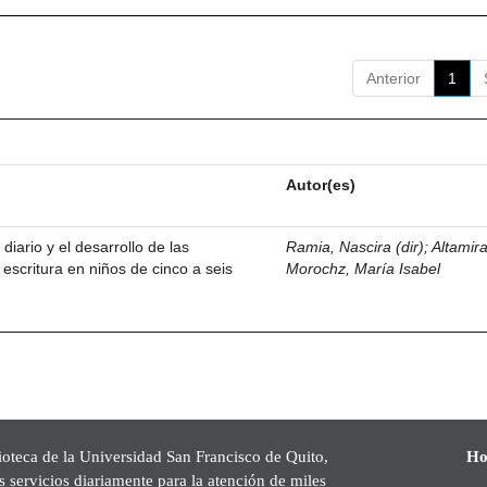
Anterior
1
Autor(es)
 diario y el desarrollo de las
Ramia, Nascira (dir)
;
Altamir
 escritura en niños de cinco a seis
Morochz, María Isabel
ioteca de la Universidad San Francisco de Quito,
Ho
s servicios diariamente para la atención de miles