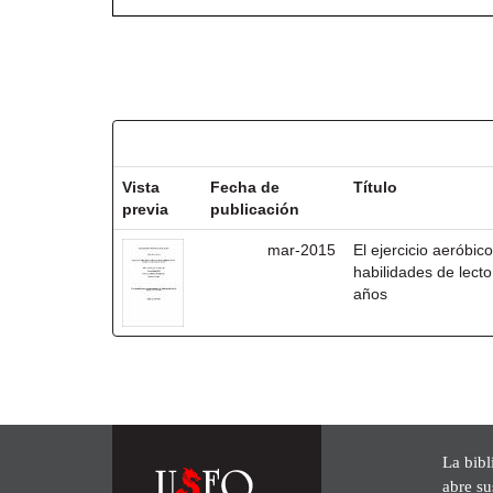
Resultados por ítem:
Vista
Fecha de
Título
previa
publicación
mar-2015
El ejercicio aeróbico
habilidades de lecto
años
La bibl
abre su