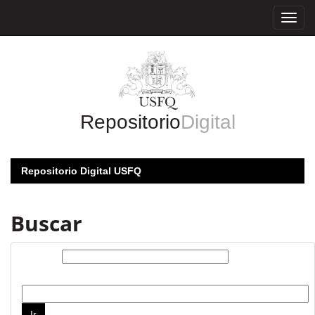
Skip
navigation
Repositorio
Digital
Repositorio Digital USFQ
Buscar
Buscar:
por