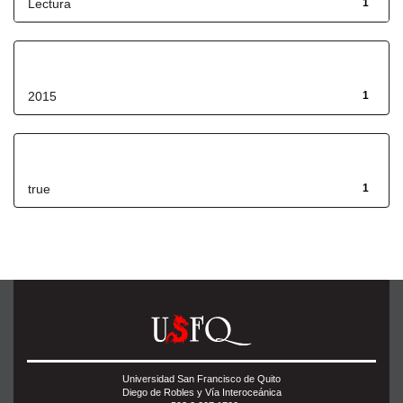
Lectura
1
Fecha de lanzamiento
2015
1
Has File(s)
true
1
Universidad San Francisco de Quito
Diego de Robles y Vía Interoceánica