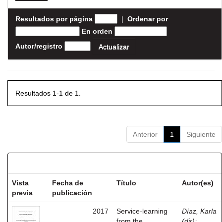
Resultados por página
|
Ordenar por
En orden
Autor/registro
Resultados 1-1 de 1.
Anterior
1
Siguiente
Resultados por ítem:
Vista
Fecha de
Título
Autor(es)
previa
publicación
2017
Service-learning
Díaz, Karla
from the
(dir)
;