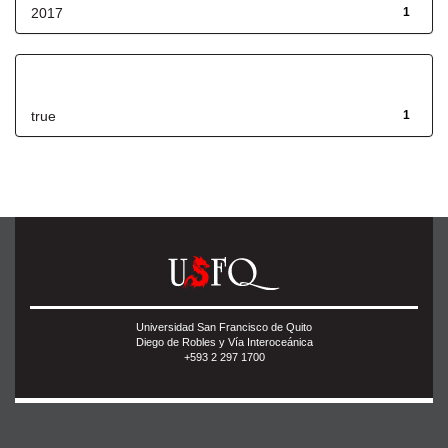
2017
1
Has File(s)
true
1
Universidad San Francisco de Quito
Diego de Robles y Vía Interoceánica
+593 2 297 1700