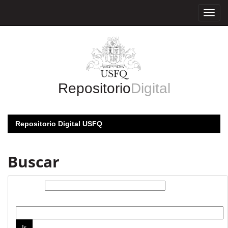
Skip
navigation
Repositorio
Digital
Repositorio Digital USFQ
Buscar
Buscar:
por