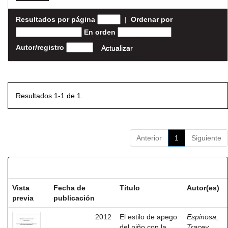
Resultados por página
|
Ordenar por
En orden
Autor/registro
Resultados 1-1 de 1.
Anterior
1
Siguiente
Resultados por ítem:
Vista
Fecha de
Título
Autor(es)
previa
publicación
2012
El estilo de apego
Espinosa,
del niño con la
Tracey,