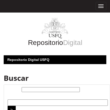
Skip
navigation
Repositorio
Digital
Repositorio Digital USFQ
Buscar
Buscar:
por