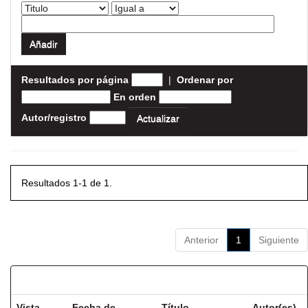
Resultados por página
|
Ordenar por
En orden
Autor/registro
Resultados 1-1 de 1.
Anterior
1
Siguiente
Resultados por ítem:
Vista
Fecha de
Título
Autor(es)