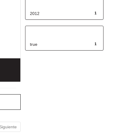
Fecha de lanzamiento
2012
1
Has File(s)
true
1
Siguiente