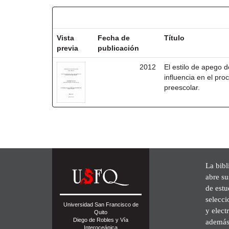
Resultados por ítem:
Vista
Fecha de
Título
previa
publicación
2012
El estilo de apego 
influencia en el pr
preescolar.
La bibl
abre su
de est
selecci
Universidad San Francisco de
y elect
Quito
Diego de Robles y Vía
además 
Interoceánica