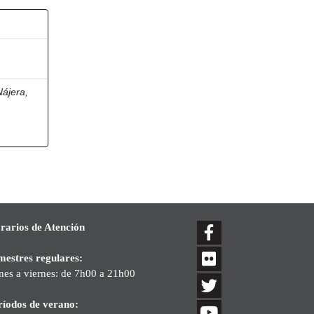
ájera,
rarios de Atención
mestres regulares:
nes a viernes: de 7h00 a 21h00
ríodos de verano: