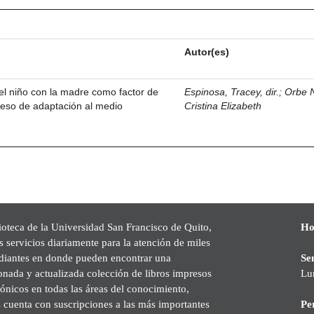
Autor(es)
del niño con la madre como factor de
Espinosa, Tracey, dir.
;
Orbe N
oceso de adaptación al medio
Cristina Elizabeth
ioteca de la Universidad San Francisco de Quito,
Ho
s servicios diariamente para la atención de miles
udiantes en donde pueden encontrar una
Se
onada y actualizada colección de libros impresos
Lu
rónicos en todas las áreas del conocimiento,
cuenta con suscripciones a las más importantes
Pe