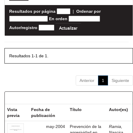
Resultados por página
|
Ordenar por
En orden
Autor/registro
Resultados 1-1 de 1.
Anterior
1
Siguiente
Resultados por ítem:
Vista
Fecha de
Título
Autor(es)
previa
publicación
may-2004
Prevención de la
Ramia,
agresividad en
Nascira,