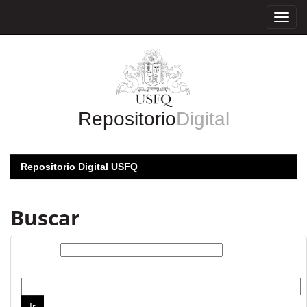
Skip
navigation
Repositorio
Digital
Repositorio Digital USFQ
Buscar
Buscar:
por