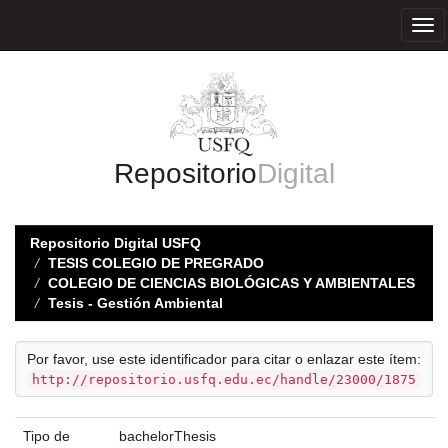
Skip
navigation
Repositorio
Digital
Repositorio Digital USFQ
TESIS COLEGIO DE PREGRADO
COLEGIO DE CIENCIAS BIOLÓGICAS Y AMBIENTALES
Tesis - Gestión Ambiental
Por favor, use este identificador para citar o enlazar este ítem:
http://repositorio.usfq.edu.ec/handle/23000/1875
Tipo de
bachelorThesis