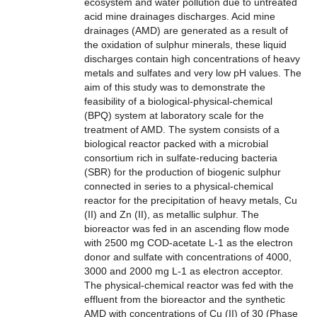
ecosystem and water pollution due to untreated
acid mine drainages discharges. Acid mine
drainages (AMD) are generated as a result of
the oxidation of sulphur minerals, these liquid
discharges contain high concentrations of heavy
metals and sulfates and very low pH values. The
aim of this study was to demonstrate the
feasibility of a biological-physical-chemical
(BPQ) system at laboratory scale for the
treatment of AMD. The system consists of a
biological reactor packed with a microbial
consortium rich in sulfate-reducing bacteria
(SBR) for the production of biogenic sulphur
connected in series to a physical-chemical
reactor for the precipitation of heavy metals, Cu
(II) and Zn (II), as metallic sulphur. The
bioreactor was fed in an ascending flow mode
with 2500 mg COD-acetate L-1 as the electron
donor and sulfate with concentrations of 4000,
3000 and 2000 mg L-1 as electron acceptor.
The physical-chemical reactor was fed with the
effluent from the bioreactor and the synthetic
AMD with concentrations of Cu (II) of 30 (Phase