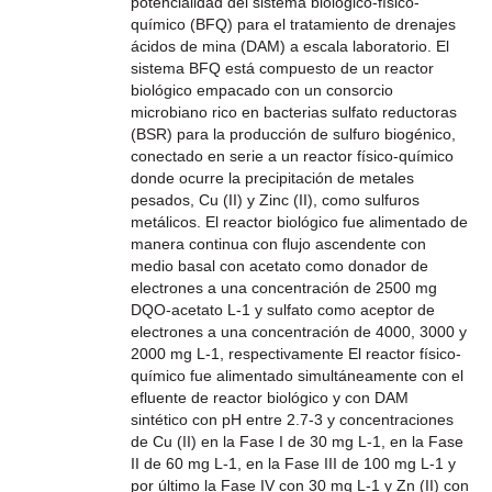
potencialidad del sistema biológico-físico-
químico (BFQ) para el tratamiento de drenajes
ácidos de mina (DAM) a escala laboratorio. El
sistema BFQ está compuesto de un reactor
biológico empacado con un consorcio
microbiano rico en bacterias sulfato reductoras
(BSR) para la producción de sulfuro biogénico,
conectado en serie a un reactor físico-químico
donde ocurre la precipitación de metales
pesados, Cu (II) y Zinc (II), como sulfuros
metálicos. El reactor biológico fue alimentado de
manera continua con flujo ascendente con
medio basal con acetato como donador de
electrones a una concentración de 2500 mg
DQO-acetato L-1 y sulfato como aceptor de
electrones a una concentración de 4000, 3000 y
2000 mg L-1, respectivamente El reactor físico-
químico fue alimentado simultáneamente con el
efluente de reactor biológico y con DAM
sintético con pH entre 2.7-3 y concentraciones
de Cu (II) en la Fase I de 30 mg L-1, en la Fase
II de 60 mg L-1, en la Fase III de 100 mg L-1 y
por último la Fase IV con 30 mg L-1 y Zn (II) con