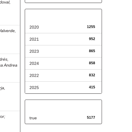
doval,
Fecha de lanzamiento
2020
1255
alverde,
2021
952
2023
865
drés,
2024
858
ssa Andrea
2022
832
2025
415
ja,
Has File(s)
tor
;
true
5177