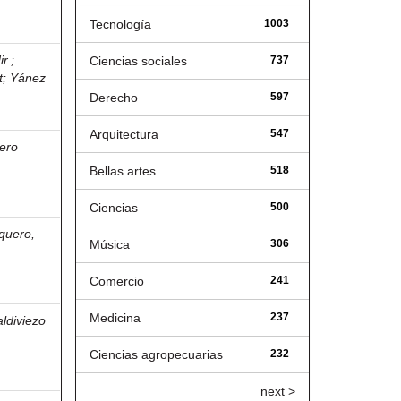
Tecnología
1003
r.
;
Ciencias sociales
737
t
;
Yánez
Derecho
597
Arquitectura
547
ero
Bellas artes
518
Ciencias
500
aquero,
Música
306
Comercio
241
Medicina
237
aldiviezo
Ciencias agropecuarias
232
next >