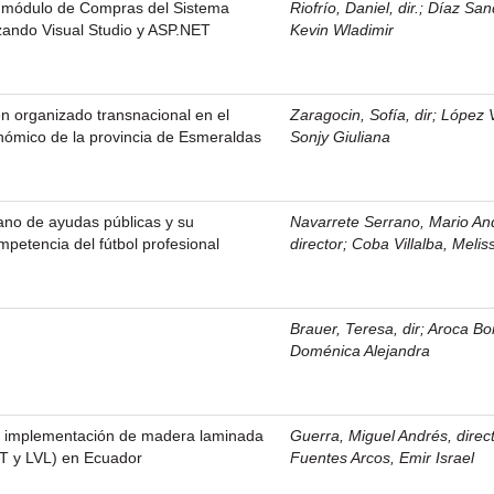
 módulo de Compras del Sistema
Riofrío, Daniel, dir.
;
Díaz San
ando Visual Studio y ASP.NET
Kevin Wladimir
en organizado transnacional en el
Zaragocin, Sofía, dir
;
López V
nómico de la provincia de Esmeraldas
Sonjy Giuliana
ano de ayudas públicas y su
Navarrete Serrano, Mario An
mpetencia del fútbol profesional
director
;
Coba Villalba, Meli
Brauer, Teresa, dir
;
Aroca Bor
Doménica Alejandra
la implementación de madera laminada
Guerra, Miguel Andrés, direc
LT y LVL) en Ecuador
Fuentes Arcos, Emir Israel