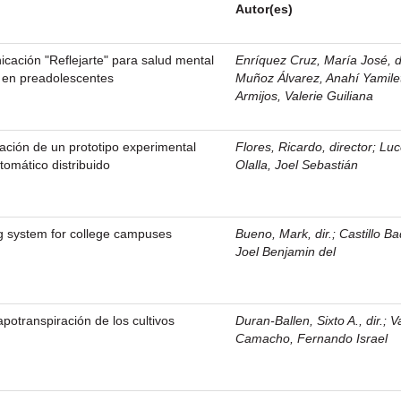
Autor(es)
ación "Reflejarte" para salud mental
Enríquez Cruz, María José, di
l en preadolescentes
Muñoz Álvarez, Anahí Yamile
Armijos, Valerie Guiliana
ción de un prototipo experimental
Flores, Ricardo, director
;
Luc
tomático distribuido
Olalla, Joel Sebastián
ng system for college campuses
Bueno, Mark, dir.
;
Castillo B
Joel Benjamin del
potranspiración de los cultivos
Duran-Ballen, Sixto A., dir.
;
V
Camacho, Fernando Israel