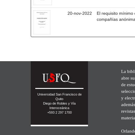
20-nov-2022
El requisito mínimo 
compañías anónimas
La bibl
abre su
de est
selecci
Universidad San Francisco de
y elect
Quito
Diego de Robles y Vía
además 
Interoceánica
revista
+593 2 297 1700
materia
Orland