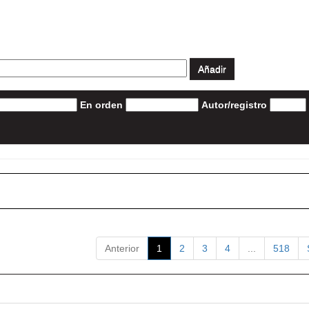
En orden
Autor/registro
Anterior
1
2
3
4
...
518