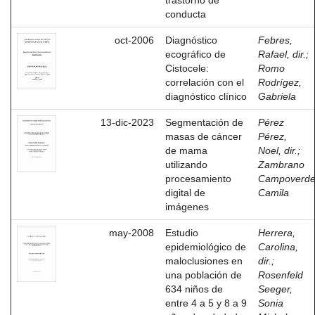
trastorno de
conducta
oct-2006
Diagnóstico
Febres,
ecográfico de
Rafael, dir.
;
Cistocele:
Romo
correlación con el
Rodrígez,
diagnóstico clínico
Gabriela
13-dic-2023
Segmentación de
Pérez
masas de cáncer
Pérez,
de mama
Noel, dir.
;
utilizando
Zambrano
procesamiento
Campoverde
digital de
Camila
imágenes
may-2008
Estudio
Herrera,
epidemiológico de
Carolina,
maloclusiones en
dir.
;
una población de
Rosenfeld
634 niños de
Seeger,
entre 4 a 5 y 8 a 9
Sonia