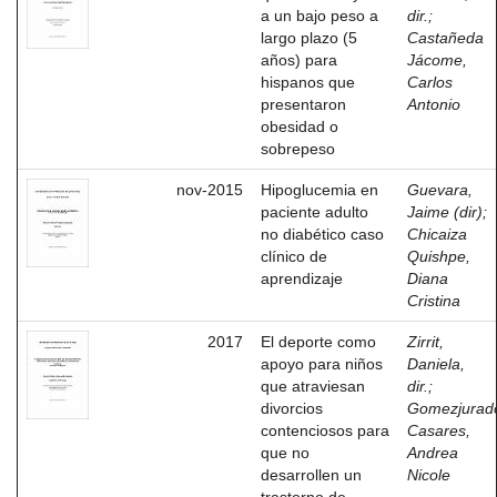
a un bajo peso a
dir.
;
largo plazo (5
Castañeda
años) para
Jácome,
hispanos que
Carlos
presentaron
Antonio
obesidad o
sobrepeso
nov-2015
Hipoglucemia en
Guevara,
paciente adulto
Jaime (dir)
;
no diabético caso
Chicaiza
clínico de
Quishpe,
aprendizaje
Diana
Cristina
2017
El deporte como
Zirrit,
apoyo para niños
Daniela,
que atraviesan
dir.
;
divorcios
Gomezjurad
contenciosos para
Casares,
que no
Andrea
desarrollen un
Nicole