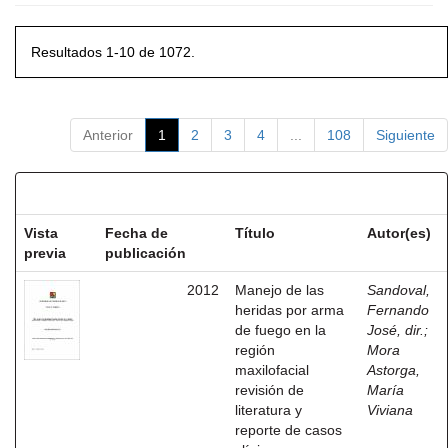
Resultados 1-10 de 1072.
Anterior
1
2
3
4
...
108
Siguiente
Resultados por ítem:
Vista
Fecha de
Título
Autor(es)
previa
publicación
2012
Manejo de las
Sandoval,
heridas por arma
Fernando
de fuego en la
José, dir.
;
región
Mora
maxilofacial
Astorga,
revisión de
María
literatura y
Viviana
reporte de casos