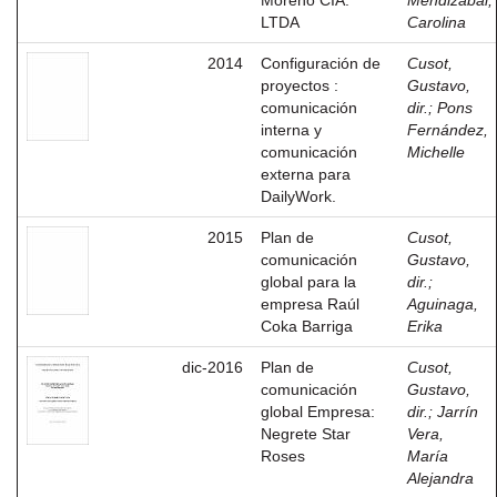
Moreno CIA.
Mendizábal,
LTDA
Carolina
2014
Configuración de
Cusot,
proyectos :
Gustavo,
comunicación
dir.
;
Pons
interna y
Fernández,
comunicación
Michelle
externa para
DailyWork.
2015
Plan de
Cusot,
comunicación
Gustavo,
global para la
dir.
;
empresa Raúl
Aguinaga,
Coka Barriga
Erika
dic-2016
Plan de
Cusot,
comunicación
Gustavo,
global Empresa:
dir.
;
Jarrín
Negrete Star
Vera,
Roses
María
Alejandra