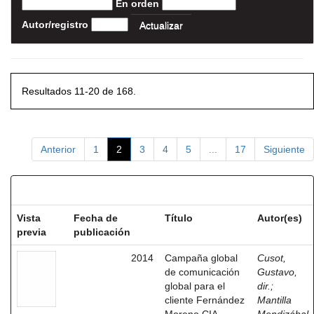
En orden
Autor/registro
Resultados 11-20 de 168.
Anterior
1
2
3
4
5
...
17
Siguiente
Resultados por ítem:
Vista
Fecha de
Título
Autor(es)
previa
publicación
2014
Campaña global
Cusot,
de comunicación
Gustavo,
global para el
dir.
;
cliente Fernández
Mantilla