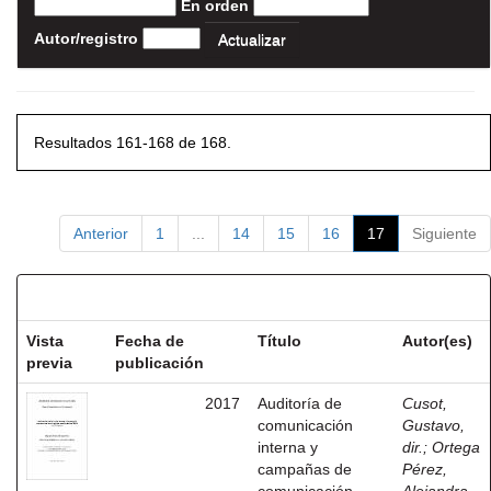
En orden
Autor/registro
Resultados 161-168 de 168.
Anterior
1
...
14
15
16
17
Siguiente
Resultados por ítem:
Vista
Fecha de
Título
Autor(es)
previa
publicación
2017
Auditoría de
Cusot,
comunicación
Gustavo,
interna y
dir.
;
Ortega
campañas de
Pérez,