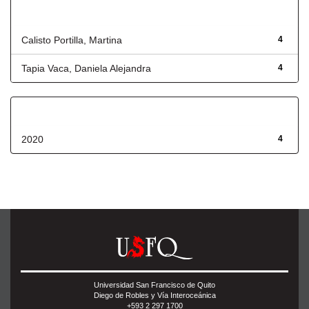
Autor
Calisto Portilla, Martina
4
Tapia Vaca, Daniela Alejandra
4
Fecha de lanzamiento
2020
4
Universidad San Francisco de Quito
Diego de Robles y Vía Interoceánica
+593 2 297 1700