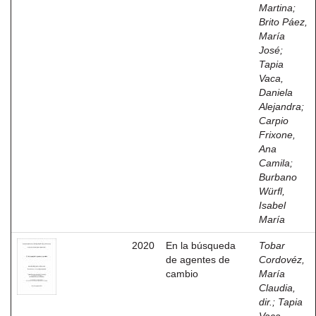
Martina
;
Brito Páez,
María
José
;
Tapia
Vaca,
Daniela
Alejandra
;
Carpio
Frixone,
Ana
Camila
;
Burbano
Würfl,
Isabel
María
2020
En la búsqueda
Tobar
de agentes de
Cordovéz,
cambio
María
Claudia,
dir.
;
Tapia