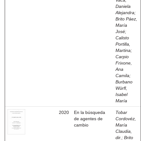
Vaca,
Daniela
Alejandra
;
Brito Páez,
María
José
;
Calisto
Portilla,
Martina
;
Carpio
Frixone,
Ana
Camila
;
Burbano
Würfl,
Isabel
María
2020
En la búsqueda
Tobar
de agentes de
Cordovéz,
cambio
María
Claudia,
dir.
;
Brito