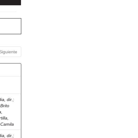
Siguiente
a, dir.
;
;
Brito
a,
tilla,
 Camila
a, dir.
;