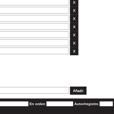
En orden
Autor/registro