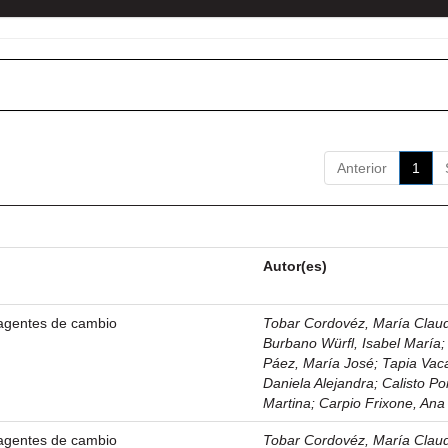
Anterior
1
Autor(es)
agentes de cambio
Tobar Cordovéz, María Claudi
Burbano Würfl, Isabel María
Páez, María José
;
Tapia Vac
Daniela Alejandra
;
Calisto Por
Martina
;
Carpio Frixone, Ana
agentes de cambio
Tobar Cordovéz, María Claudi