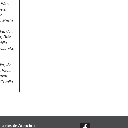
o Páez,
iela
na
l María
a, dir.
;
a
;
Brito
tilla,
 Camila
;
a, dir.
;
a Vaca,
tilla,
 Camila
;
rarios de Atención