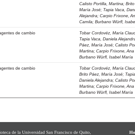
Calisto Portilla, Martina
;
Brit
María José
;
Tapia Vaca, Dan
Alejandra
;
Carpio Frixone, A
Camila
;
Burbano Würfl, Isabe
agentes de cambio
Tobar Cordovéz, María Claudi
Tapia Vaca, Daniela Alejandr
Páez, María José
;
Calisto Por
Martina
;
Carpio Frixone, Ana
Burbano Würfl, Isabel María
agentes de cambio
Tobar Cordovéz, María Claudi
Brito Páez, María José
;
Tapi
Daniela Alejandra
;
Calisto Por
Martina
;
Carpio Frixone, Ana
Burbano Würfl, Isabel María
ioteca de la Universidad San Francisco de Quito,
Ho