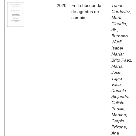
2020
En la búsqueda
Tobar
de agentes de
Cordovéz,
cambio
María
Claudia,
dir.
;
Burbano
Würfl,
Isabel
María
;
Brito Páez,
María
José
;
Tapia
Vaca,
Daniela
Alejandra
;
Calisto
Portilla,
Martina
;
Carpio
Frixone,
Ana