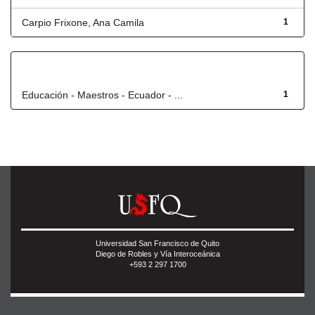
Carpio Frixone, Ana Camila
1
Título
Educación - Maestros - Ecuador - ...
1
Universidad San Francisco de Quito
Diego de Robles y Vía Interoceánica
+593 2 297 1700