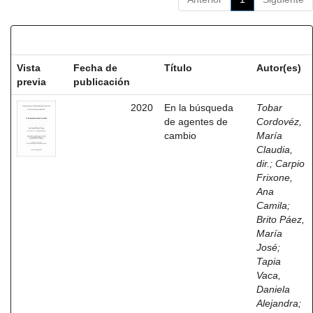
Resultados por ítem:
Vista
Fecha de
Título
Autor(es)
previa
publicación
2020
En la búsqueda
Tobar
de agentes de
Cordovéz,
cambio
María
Claudia,
dir.
;
Carpio
Frixone,
Ana
Camila
;
Brito Páez,
María
José
;
Tapia
Vaca,
Daniela
Alejandra
;