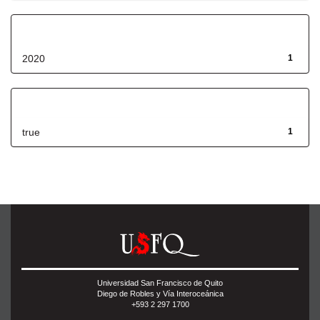
Fecha de lanzamiento
2020
1
Has File(s)
true
1
Universidad San Francisco de Quito
Diego de Robles y Vía Interoceánica
+593 2 297 1700