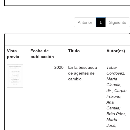
Anterior
1
Siguiente
Resultados por ítem:
Vista
Fecha de
Título
Autor(es)
previa
publicación
2020
En la búsqueda
Tobar
de agentes de
Cordovéz,
cambio
María
Claudia,
dir.
;
Carpio
Frixone,
Ana
Camila
;
Brito Páez,
María
José
;