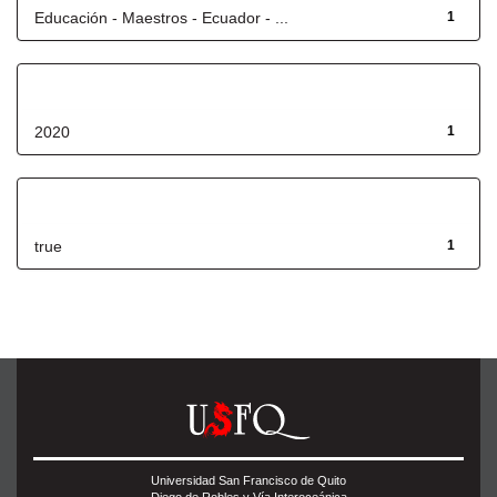
Educación - Maestros - Ecuador - ...
1
Fecha de lanzamiento
2020
1
Has File(s)
true
1
Universidad San Francisco de Quito
Diego de Robles y Vía Interoceánica