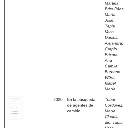
Martina
;
Brito Páez,
María
José
;
Tapia
Vaca,
Daniela
Alejandra
;
Carpio
Frixone,
Ana
Camila
;
Burbano
Würfl,
Isabel
María
2020
En la búsqueda
Tobar
de agentes de
Cordovéz,
cambio
María
Claudia,
dir.
;
Tapia