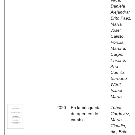
Vaca,
Daniela
Alejandra
;
Brito Páez,
María
José
;
Calisto
Portilla,
Martina
;
Carpio
Frixone,
Ana
Camila
;
Burbano
Würfl,
Isabel
María
2020
En la búsqueda
Tobar
de agentes de
Cordovéz,
cambio
María
Claudia,
dir.
;
Brito