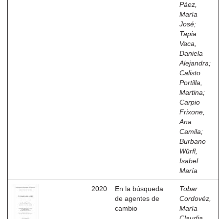
Páez,
María
José
;
Tapia
Vaca,
Daniela
Alejandra
;
Calisto
Portilla,
Martina
;
Carpio
Frixone,
Ana
Camila
;
Burbano
Würfl,
Isabel
María
2020
En la búsqueda
Tobar
de agentes de
Cordovéz,
cambio
María
Claudia,