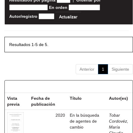
Resultados por página
|
Ordenar por
En orden
Autor/registro
Resultados 1-5 de 5.
Anterior
1
Siguiente
Resultados por ítem:
Vista
Fecha de
Título
Autor(es)
previa
publicación
2020
En la búsqueda
Tobar
de agentes de
Cordovéz,
cambio
María