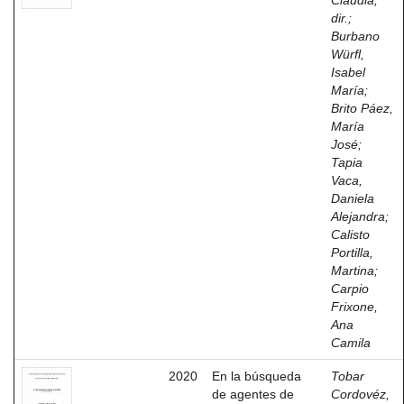
Claudia,
dir.
;
Burbano
Würfl,
Isabel
María
;
Brito Páez,
María
José
;
Tapia
Vaca,
Daniela
Alejandra
;
Calisto
Portilla,
Martina
;
Carpio
Frixone,
Ana
Camila
2020
En la búsqueda
Tobar
de agentes de
Cordovéz,