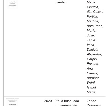
cambio
María
Claudia,
dir.
;
Calisto
Portilla,
Martina
;
Brito Páez,
María
José
;
Tapia
Vaca,
Daniela
Alejandra
;
Carpio
Frixone,
Ana
Camila
;
Burbano
Würfl,
Isabel
María
2020
En la búsqueda
Tobar
de agentes de
Cordovéz,