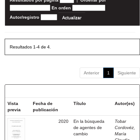
Resultados por página
|
Ordenar por
En orden
Autor/registro
Resultados 1-4 de 4.
Anterior
1
Siguiente
Resultados por ítem:
Vista
Fecha de
Título
Autor(es)
previa
publicación
2020
En la búsqueda
Tobar
de agentes de
Cordovéz,
cambio
María