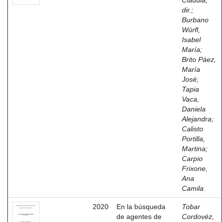
Claudia,
dir.
;
Burbano
Würfl,
Isabel
María
;
Brito Páez,
María
José
;
Tapia
Vaca,
Daniela
Alejandra
;
Calisto
Portilla,
Martina
;
Carpio
Frixone,
Ana
Camila
2020
En la búsqueda
Tobar
de agentes de
Cordovéz,