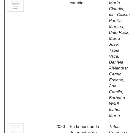
cambio
María
Claudia,
dir.
;
Calisto
Portilla,
Martina
;
Brito Páez,
María
José
;
Tapia
Vaca,
Daniela
Alejandra
;
Carpio
Frixone,
Ana
Camila
;
Burbano
Würfl,
Isabel
María
2020
En la búsqueda
Tobar
de agentes de
Cordovéz,