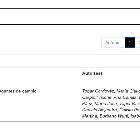
Anterior
1
Autor(es)
agentes de cambio
Tobar Cordovéz, María Claudi
Carpio Frixone, Ana Camila
;
Páez, María José
;
Tapia Vac
Daniela Alejandra
;
Calisto Por
Martina
;
Burbano Würfl, Isab