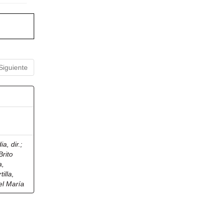
Siguiente
a, dir.
;
Brito
a,
tilla,
el María