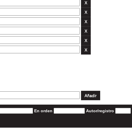
En orden
Autor/registro