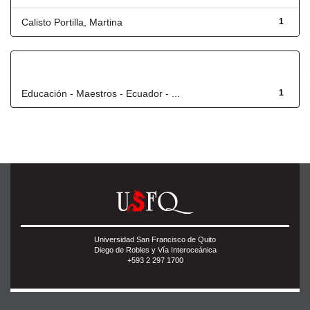
Calisto Portilla, Martina
1
Título
Educación - Maestros - Ecuador - ...
1
Universidad San Francisco de Quito
Diego de Robles y Vía Interoceánica
+593 2 297 1700