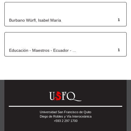
Autor
Burbano Würfl, Isabel María
1
Título
Educación - Maestros - Ecuador - ...
1
Universidad San Francisco de Quito
Diego de Robles y Vía Interoceánica
+593 2 297 1700