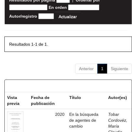
Resultados por página
|
Ordenar por
En orden
Autor/registro
Resultados 1-1 de 1.
Anterior
1
Siguiente
Resultados por ítem:
Vista
Fecha de
Título
Autor(es)
previa
publicación
2020
En la búsqueda
Tobar
de agentes de
Cordovéz,
cambio
María