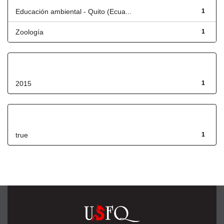
Educación ambiental - Quito (Ecua...
1
Zoología
1
Fecha de lanzamiento
2015
1
Has File(s)
true
1