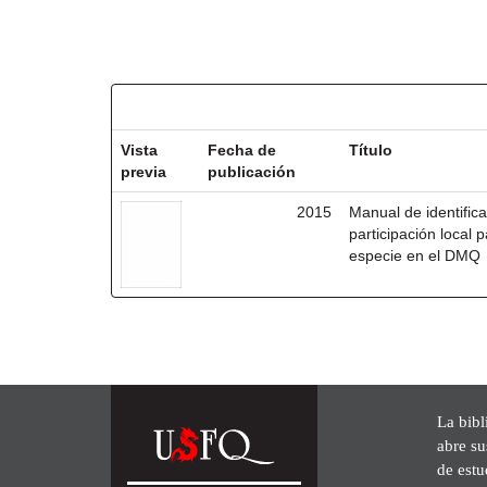
Resultados por ítem:
Vista
Fecha de
Título
previa
publicación
2015
Manual de identifica
participación local
especie en el DMQ
La bibl
abre su
de est