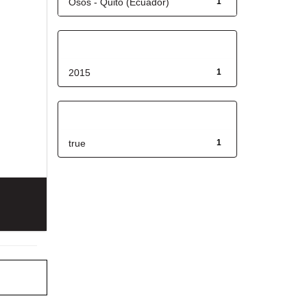
Osos - Quito (Ecuador)
1
Fecha de lanzamiento
2015
1
Has File(s)
true
1