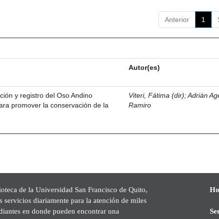
Anterior
1
Autor(es)
ción y registro del Oso Andino
Viteri, Fátima (dir)
;
Adrián Ag
 para promover la conservación de la
Ramiro
ioteca de la Universidad San Francisco de Quito,
Ho
s servicios diariamente para la atención de miles
udiantes en donde pueden encontrar una
Se