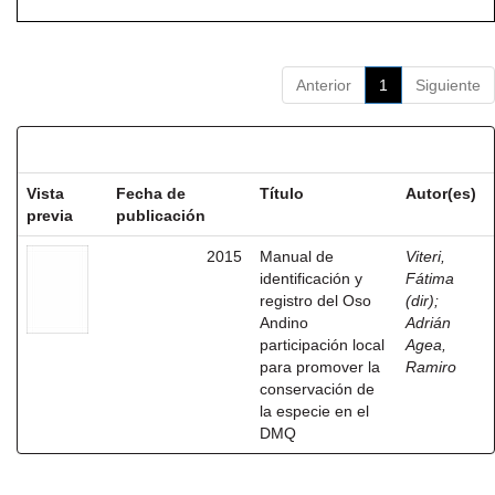
Anterior
1
Siguiente
Resultados por ítem:
Vista
Fecha de
Título
Autor(es)
previa
publicación
2015
Manual de
Viteri,
identificación y
Fátima
registro del Oso
(dir)
;
Andino
Adrián
participación local
Agea,
para promover la
Ramiro
conservación de
la especie en el
DMQ