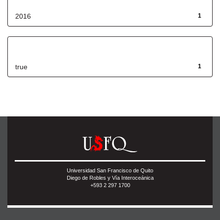
2016
1
Has File(s)
true
1
Universidad San Francisco de Quito
Diego de Robles y Vía Interoceánica
+593 2 297 1700