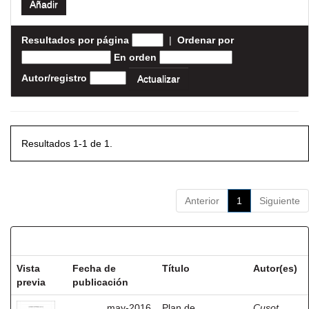
Resultados por página
|
Ordenar por
En orden
Autor/registro
Resultados 1-1 de 1.
Anterior
1
Siguiente
Resultados por ítem:
Vista
Fecha de
Título
Autor(es)
previa
publicación
may-2016
Plan de
Cusot,