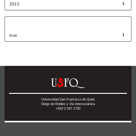
2013
1
Has File(s)
true
1
Universidad San Francisco de Quito
Diego de Robles y Vía Interoceánica
+593 2 297 1700