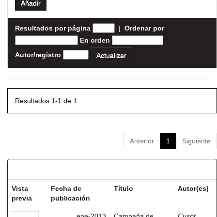
Resultados por página
|
Ordenar por
En orden
Autor/registro
Resultados 1-1 de 1.
Anterior
1
Siguiente
Resultados por ítem:
Vista
Fecha de
Título
Autor(es)
previa
publicación
ene-2013
Campaña de
Cusot,