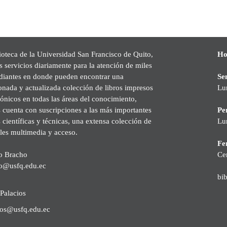
ioteca de la Universidad San Francisco de Quito,
Ho
s servicios diariamente para la atención de miles
udiantes en donde pueden encontrar una
Se
onada y actualizada colección de libros impresos
Lu
rónicos en todas las áreas del conocimiento,
cuenta con suscripciones a las más importantes
Pe
s científicas y técnicas, una extensa colección de
Lu
les multimedia y acceso.
Fer
o Bracho
Ce
o@usfq.edu.ec
bi
Palacios
ios@usfq.edu.ec