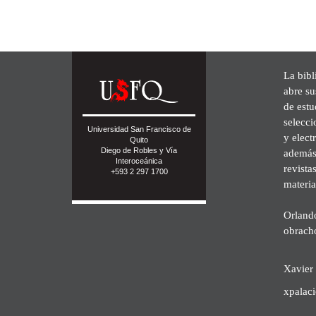
La bibl
abre su
de est
selecci
Universidad San Francisco de
y elect
Quito
Diego de Robles y Vía
además 
Interoceánica
revista
+593 2 297 1700
materia
Orland
obrach
Xavier 
xpalac