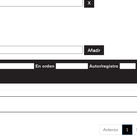
En orden
Autor/registro
Anterior
1