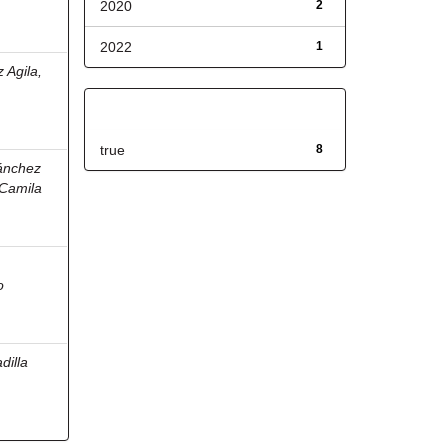
2020
2
2022
1
 Agila,
Has File(s)
true
8
ánchez
Camila
o
dilla