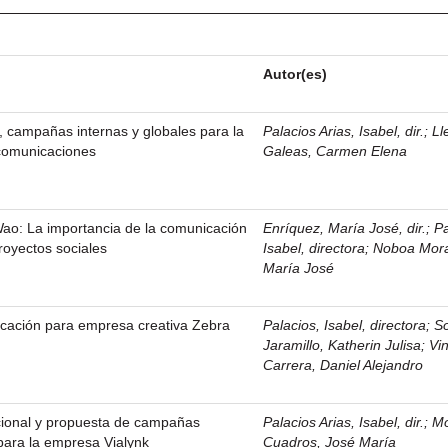
Autor(es)
a, campañas internas y globales para la
Palacios Arias, Isabel, dir.
;
Ll
comunicaciones
Galeas, Carmen Elena
ao: La importancia de la comunicación
Enríquez, María José, dir.
;
Pa
royectos sociales
Isabel, directora
;
Noboa Mora
María José
icación para empresa creativa Zebra
Palacios, Isabel, directora
;
S
Jaramillo, Katherin Julisa
;
Vi
Carrera, Daniel Alejandro
cional y propuesta de campañas
Palacios Arias, Isabel, dir.
;
M
 para la empresa Vialynk
Cuadros, José María