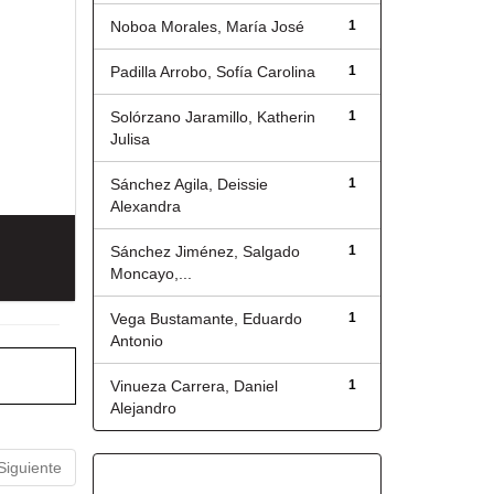
Noboa Morales, María José
1
Padilla Arrobo, Sofía Carolina
1
Solórzano Jaramillo, Katherin
1
Julisa
Sánchez Agila, Deissie
1
Alexandra
Sánchez Jiménez, Salgado
1
Moncayo,...
Vega Bustamante, Eduardo
1
Antonio
Vinueza Carrera, Daniel
1
Alejandro
Siguiente
Título