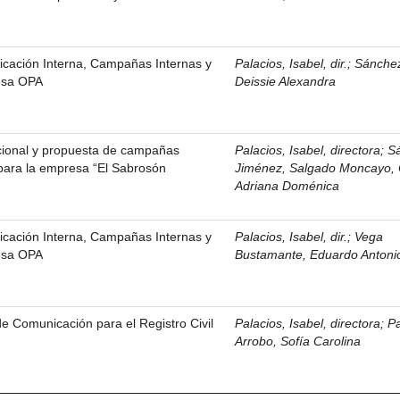
icación Interna, Campañas Internas y
Palacios, Isabel, dir.
;
Sánchez
esa OPA
Deissie Alexandra
cional y propuesta de campañas
Palacios, Isabel, directora
;
S
 para la empresa “El Sabrosón
Jiménez, Salgado Moncayo, 
Adriana Doménica
icación Interna, Campañas Internas y
Palacios, Isabel, dir.
;
Vega
esa OPA
Bustamante, Eduardo Antoni
de Comunicación para el Registro Civil
Palacios, Isabel, directora
;
Pa
Arrobo, Sofía Carolina