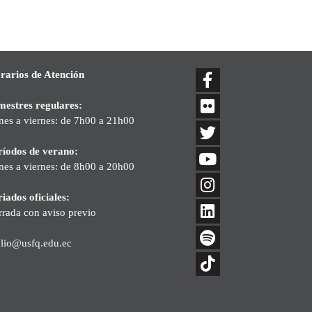
rarios de Atención
mestres regulares:
nes a viernes: de 7h00 a 21h00
ríodos de verano:
nes a viernes: de 8h00 a 20h00
iados oficiales:
rrada con aviso previo
blio@usfq.edu.ec