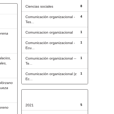
Ciencias sociales
8
Comunicación organizacional -
4
Tes...
Comunicacion organizacional
1
erena
Comunicación organizacional -
1
Ecu...
lacios,
Comunicación organizacional --
1
les,
Te...
Comunicación organizacional |z
1
Ec...
olórzano
nueza
Fecha de lanzamiento
2021
5
oreno