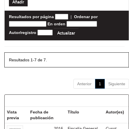
Resultados por página
|
Ordenar por
En orden
Autor/registro
Resultados 1-7 de 7.
Anterior
1
Siguiente
Resultados por ítem:
Vista
Fecha de
Título
Autor(es)
previa
publicación
2016
Fiscalía General
Cusot,