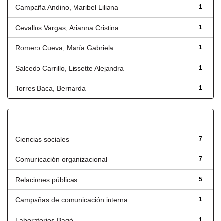
Campaña Andino, Maribel Liliana
1
Cevallos Vargas, Arianna Cristina
1
Romero Cueva, María Gabriela
1
Salcedo Carrillo, Lissette Alejandra
1
Torres Baca, Bernarda
1
Título
Ciencias sociales
7
Comunicación organizacional
7
Relaciones públicas
5
Campañas de comunicación interna ...
1
Laboratorios Bagó
1