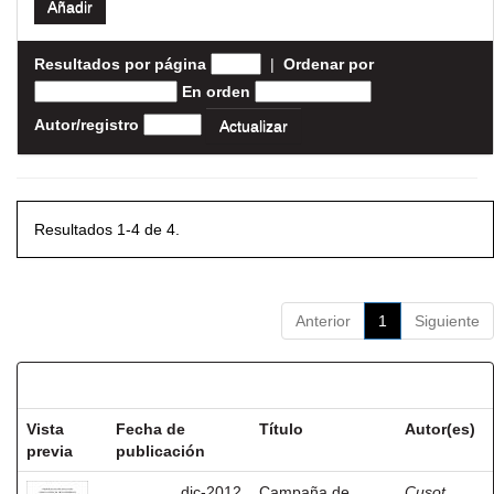
Resultados por página
|
Ordenar por
En orden
Autor/registro
Resultados 1-4 de 4.
Anterior
1
Siguiente
Resultados por ítem:
Vista
Fecha de
Título
Autor(es)
previa
publicación
dic-2012
Campaña de
Cusot,