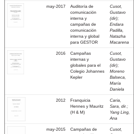
may-2017
Auditoría de
Cusot,
comunicación
Gustavo
interna y
(dir)
;
campañas de
Endara
comunicación
Padilla,
interna y global
Natazha
para GESTOR
Macarena
2016
Campañas
Cusot,
internas y
Gustavo
globales para el
(dir)
;
Colegio Johannes
Moreno
Kepler
Balseca,
María
Daniela
2012
Franquicia
Caria,
Hennes y Mauritz
Sara, dir.
;
(H & M)
Yang Ling,
Ana
may-2015
Campañas de
Cusot,