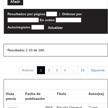
Resultados por página
|
Ordenar por
En orden
Autor/registro
Resultados 1-10 de 160.
Anterior
1
2
3
4
...
16
Siguiente
Resultados por ítem:
Vista
Fecha de
Título
Autor(es)
previa
publicación
2016
Fiscalía General
Cusot,