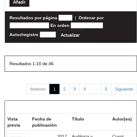
Resultados por página
|
Ordenar por
En orden
Autor/registro
Resultados 1-10 de 46.
Anterior
1
2
3
4
...
5
Siguiente
Resultados por ítem:
Vista
Fecha de
Título
Autor(es)
previa
publicación
2017
Auditoría y
Cusot,