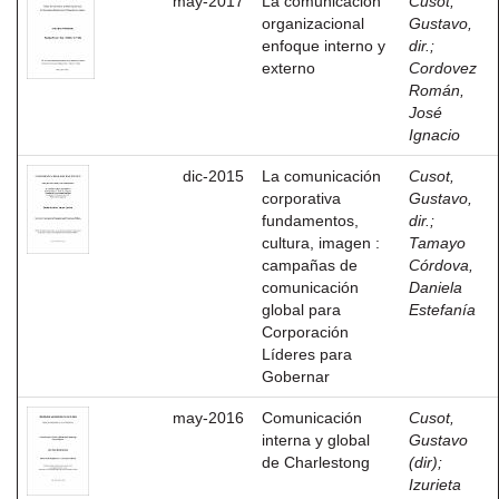
may-2017
La comunicación
Cusot,
organizacional
Gustavo,
enfoque interno y
dir.
;
externo
Cordovez
Román,
José
Ignacio
dic-2015
La comunicación
Cusot,
corporativa
Gustavo,
fundamentos,
dir.
;
cultura, imagen :
Tamayo
campañas de
Córdova,
comunicación
Daniela
global para
Estefanía
Corporación
Líderes para
Gobernar
may-2016
Comunicación
Cusot,
interna y global
Gustavo
de Charlestong
(dir)
;
Izurieta