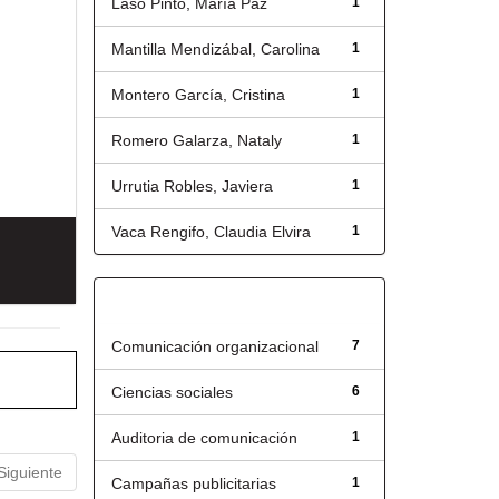
Laso Pinto, María Paz
1
Mantilla Mendizábal, Carolina
1
Montero García, Cristina
1
Romero Galarza, Nataly
1
Urrutia Robles, Javiera
1
Vaca Rengifo, Claudia Elvira
1
Título
Comunicación organizacional
7
Ciencias sociales
6
Auditoria de comunicación
1
Siguiente
Campañas publicitarias
1