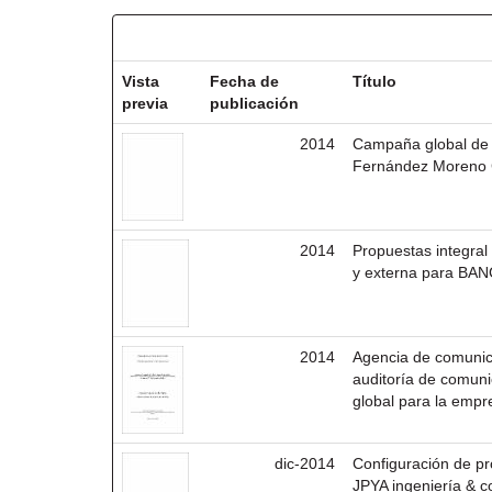
Resultados por ítem:
Vista
Fecha de
Título
previa
publicación
2014
Campaña global de c
Fernández Moreno 
2014
Propuestas integra
y externa para BA
2014
Agencia de comunic
auditoría de comun
global para la emp
dic-2014
Configuración de pr
JPYA ingeniería & c