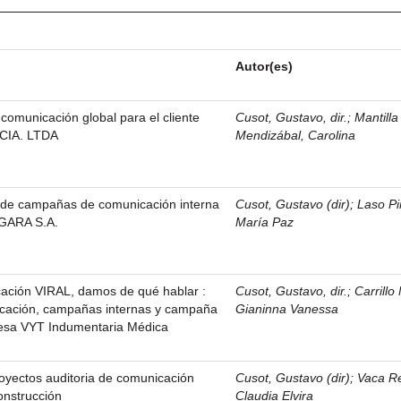
Autor(es)
omunicación global para el cliente
Cusot, Gustavo, dir.
;
Mantilla
CIA. LTDA
Mendizábal, Carolina
l de campañas de comunicación interna
Cusot, Gustavo (dir)
;
Laso Pi
NGARA S.A.
María Paz
ación VIRAL, damos de qué hablar :
Cusot, Gustavo, dir.
;
Carrillo
icación, campañas internas y campaña
Gianinna Vanessa
resa VYT Indumentaria Médica
oyectos auditoria de comunicación
Cusot, Gustavo (dir)
;
Vaca Re
onstrucción
Claudia Elvira