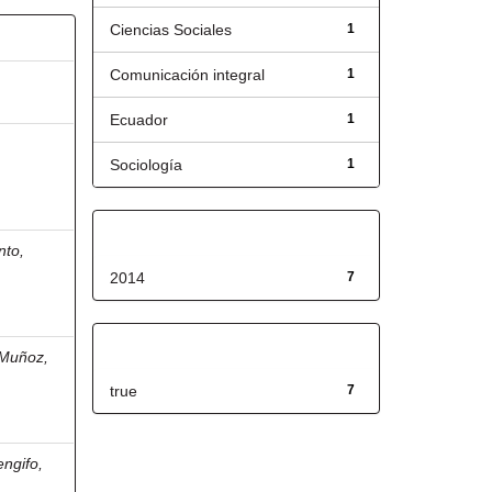
Ciencias Sociales
1
Comunicación integral
1
Ecuador
1
Sociología
1
Fecha de lanzamiento
nto,
2014
7
Has File(s)
 Muñoz,
true
7
ngifo,