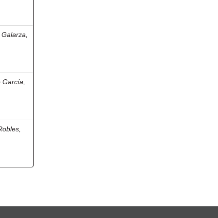
Galarza,
 García,
Robles,