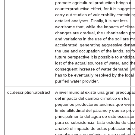
promote agricultural production brings a
counterproductive effect, for it is suggeste
carry out studies of vulnerability containi
detailed analyses. Finally, it is not less
worrisome that, while the impacts of clima
changes are gradual, the urbanization pr
and variations in the use of the soil are m
accelerated, generating aggressive dyna
the use and occupation of the lands, so fo
future perspective it is possible to anticipa
lost of the actual sources of water, and th
consequent increase of water demand, w
has to be eventually resolved by the local
purified water provider.
dc.description.abstract
A nivel mundial existe una gran preocupa
del impacto del cambio climático en los
pequeños productores andinos que viven 
límite altitudinal del páramo y que se pro
principalmente del agua de este ecosist
para su subsistencia. Este estudio de cas
analizó el impacto de estas poblaciones 
modelaciones económicas, y se contrastó