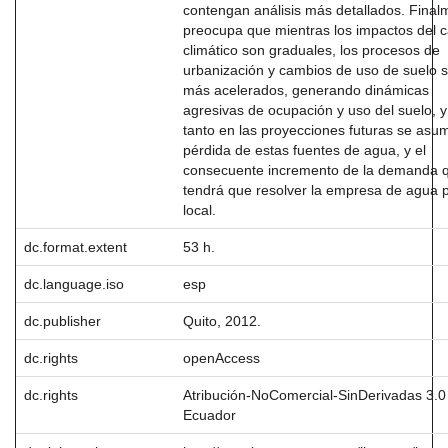
contengan análisis más detallados. Final
preocupa que mientras los impactos del 
climático son graduales, los procesos de
urbanización y cambios de uso de suelo 
más acelerados, generando dinámicas
agresivas de ocupación y uso del suelo, y
tanto en las proyecciones futuras se asu
pérdida de estas fuentes de agua, y el
consecuente incremento de la demanda 
tendrá que resolver la empresa de agua 
local.
dc.format.extent
53 h.
dc.language.iso
esp
dc.publisher
Quito, 2012.
dc.rights
openAccess
dc.rights
Atribución-NoComercial-SinDerivadas 3.0
Ecuador