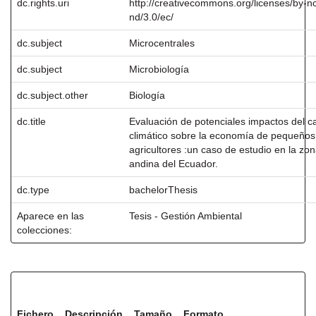
dc.rights.uri
http://creativecommons.org/licenses/by-n
nd/3.0/ec/
dc.subject
Microcentrales
dc.subject
Microbiología
dc.subject.other
Biología
dc.title
Evaluación de potenciales impactos del 
climático sobre la economía de pequeños
agricultores :un caso de estudio en la zo
andina del Ecuador.
dc.type
bachelorThesis
Aparece en las
Tesis - Gestión Ambiental
colecciones:
Ficheros en este ítem:
Fichero
Descripción
Tamaño
Formato