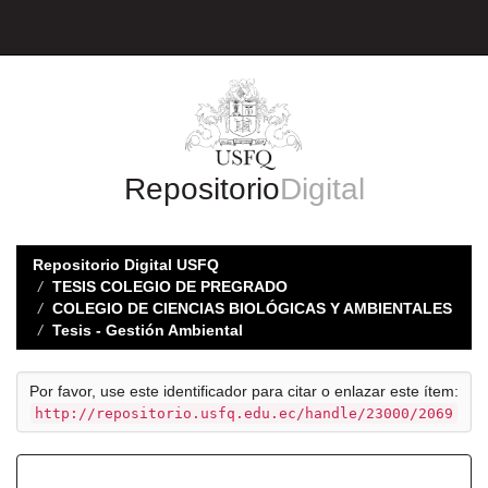
Skip
navigation
Repositorio
Digital
Repositorio Digital USFQ
TESIS COLEGIO DE PREGRADO
COLEGIO DE CIENCIAS BIOLÓGICAS Y AMBIENTALES
Tesis - Gestión Ambiental
Por favor, use este identificador para citar o enlazar este ítem:
http://repositorio.usfq.edu.ec/handle/23000/2069
Registro completo de metadatos