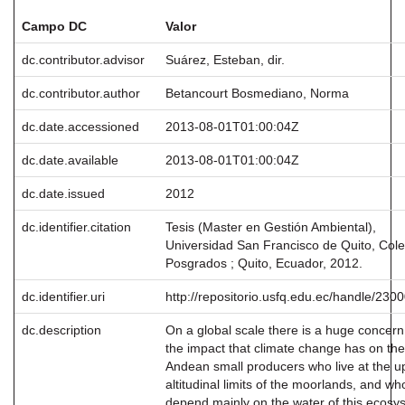
Campo DC
Valor
dc.contributor.advisor
Suárez, Esteban, dir.
dc.contributor.author
Betancourt Bosmediano, Norma
dc.date.accessioned
2013-08-01T01:00:04Z
dc.date.available
2013-08-01T01:00:04Z
dc.date.issued
2012
dc.identifier.citation
Tesis (Master en Gestión Ambiental),
Universidad San Francisco de Quito, Cole
Posgrados ; Quito, Ecuador, 2012.
dc.identifier.uri
http://repositorio.usfq.edu.ec/handle/230
dc.description
On a global scale there is a huge concer
the impact that climate change has on the
Andean small producers who live at the u
altitudinal limits of the moorlands, and wh
depend mainly on the water of this ecosy