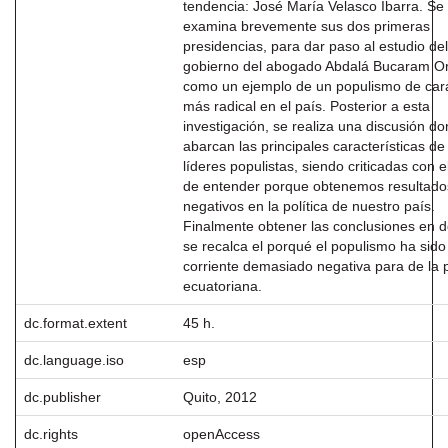
tendencia: José María Velasco Ibarra. Se
examina brevemente sus dos primeras
presidencias, para dar paso al estudio del
gobierno del abogado Abdalá Bucaram Or
como un ejemplo de un populismo de car
más radical en el país. Posterior a esta
investigación, se realiza una discusión d
abarcan las principales características de
líderes populistas, siendo criticadas con e
de entender porque obtenemos resultado
negativos en la política de nuestro país.
Finalmente obtener las conclusiones en 
se recalca el porqué el populismo ha sido
corriente demasiado negativa para de la p
ecuatoriana.
dc.format.extent
45 h.
dc.language.iso
esp
dc.publisher
Quito, 2012
dc.rights
openAccess