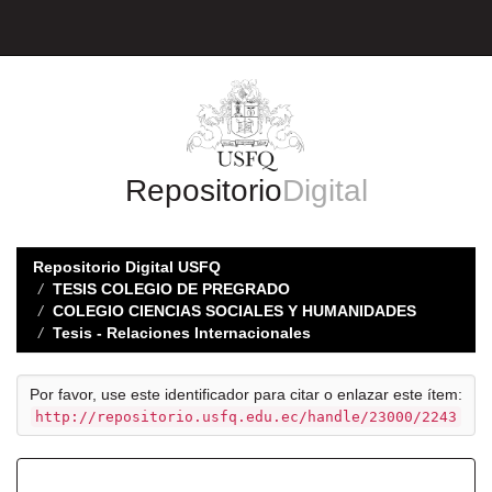
Skip
navigation
Repositorio
Digital
Repositorio Digital USFQ
TESIS COLEGIO DE PREGRADO
COLEGIO CIENCIAS SOCIALES Y HUMANIDADES
Tesis - Relaciones Internacionales
Por favor, use este identificador para citar o enlazar este ítem:
http://repositorio.usfq.edu.ec/handle/23000/2243
Registro completo de metadatos