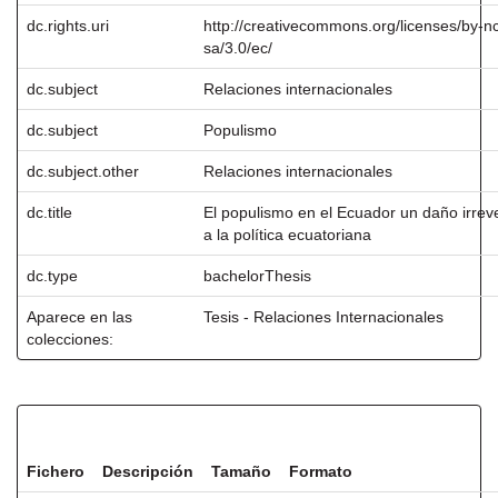
dc.rights.uri
http://creativecommons.org/licenses/by-n
sa/3.0/ec/
dc.subject
Relaciones internacionales
dc.subject
Populismo
dc.subject.other
Relaciones internacionales
dc.title
El populismo en el Ecuador un daño irreve
a la política ecuatoriana
dc.type
bachelorThesis
Aparece en las
Tesis - Relaciones Internacionales
colecciones:
Ficheros en este ítem:
Fichero
Descripción
Tamaño
Formato