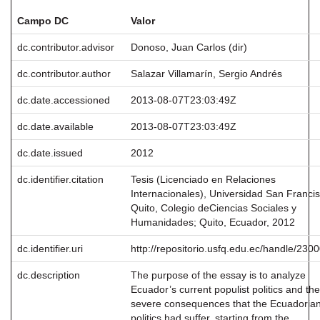
Campo DC
Valor
dc.contributor.advisor
Donoso, Juan Carlos (dir)
dc.contributor.author
Salazar Villamarín, Sergio Andrés
dc.date.accessioned
2013-08-07T23:03:49Z
dc.date.available
2013-08-07T23:03:49Z
dc.date.issued
2012
dc.identifier.citation
Tesis (Licenciado en Relaciones
Internacionales), Universidad San Franci
Quito, Colegio deCiencias Sociales y
Humanidades; Quito, Ecuador, 2012
dc.identifier.uri
http://repositorio.usfq.edu.ec/handle/230
dc.description
The purpose of the essay is to analyze
Ecuador’s current populist politics and the
severe consequences that the Ecuadoria
politics had suffer, starting from the