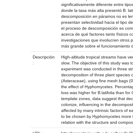
significativamente diferente entre tip
donde la tasa más alta presentó B. la
descomposición en páramos no es lent
presentan selectividad hacia el tipo
el proceso de descomposición es compl
acerca de qué factores tanto físicos
investigaciones que involucren otros p
más grande sobre el funcionamiento d
Descripción
High-altitude tropical streams have v
:
slow. The objective of this study was 
experiment was conducted in three st
decomposition of three plant species o
(Asteraceae), using fine mesh bags (0.
the effect of Hyphomycetes. Percentag
loss was higher for B.latifolia than f
template zones, data suggest that deco
colonize, influencing in the decomposi
affected by many intrinsic factors of 
to be chosen by Hyphomycetes more tha
relation with the structure and compos