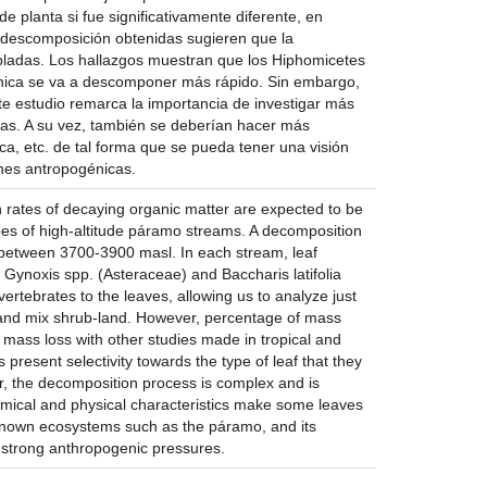
 planta si fue significativamente diferente, en
de descomposición obtenidas sugieren que la
pladas. Los hallazgos muestran que los Hiphomicetes
gánica se va a descomponer más rápido. Sin embargo,
te estudio remarca la importancia de investigar más
ras. A su vez, también se deberían hacer más
ca, etc. de tal forma que se pueda tener una visión
nes antropogénicas.
n rates of decaying organic matter are expected to be
ypes of high-altitude páramo streams. A decomposition
 between 3700-3900 masl. In each stream, leaf
, Gynoxis spp. (Asteraceae) and Baccharis latifolia
rtebrates to the leaves, allowing us to analyze just
t and mix shrub-land. However, percentage of mass
f mass loss with other studies made in tropical and
resent selectivity towards the type of leaf that they
er, the decomposition process is complex and is
hemical and physical characteristics make some leaves
-known ecosystems such as the páramo, and its
r strong anthropogenic pressures.