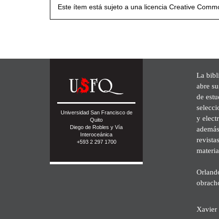
Este ítem está sujeto a una licencia Creative Com
La bibl
abre su
de est
selecci
Universidad San Francisco de
y elect
Quito
Diego de Robles y Vía
además 
Interoceánica
revista
+593 2 297 1700
materia
Orland
obrach
Xavier 