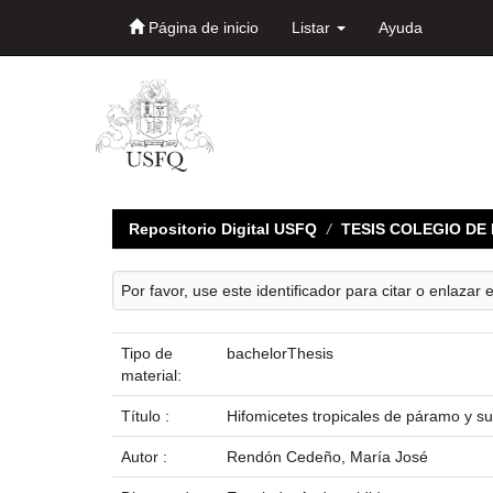
Página de inicio
Listar
Ayuda
Skip
navigation
Repositorio Digital USFQ
TESIS COLEGIO D
Por favor, use este identificador para citar o enlazar 
Tipo de
bachelorThesis
material:
Título :
Hifomicetes tropicales de páramo y su
Autor :
Rendón Cedeño, María José