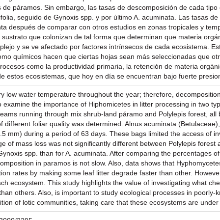
os de páramos. Sin embargo, las tasas de descomposición de cada tipo de
tifolia, seguido de Gynoxis spp. y por último A. acuminata. Las tasas 
a después de comparar con otros estudios en zonas tropicales y tem
 de sustrato que colonizan de tal forma que determinan que materia or
ejo y se ve afectado por factores intrínsecos de cada ecosistema. Es
 como químicos hacen que ciertas hojas sean más seleccionadas que ot
rocesos como la productividad primaria, la retención de materia orgáni
e estos ecosistemas, que hoy en día se encuentran bajo fuerte presio
ery low water temperature throughout the year; therefore, decompositio
to examine the importance of Hiphomicetes in litter processing in two t
reams running through mix shrub-land páramo and Polylepis forest, all
f different foliar quality was determined: Alnus acuminata (Betulaceae)
5 mm) during a period of 63 days. These bags limited the access of inve
e of mass loss was not significantly different between Polylepis fores
or Gynoxis spp. than for A. acuminata. After comparing the percentages o
mposition in paramos is not slow. Also, data shows that Hyphomycetes p
tion rates by making some leaf litter degrade faster than other. Howev
each ecosystem. This study highlights the value of investigating what c
n others. Also, is important to study ecological processes in poorly
ition of lotic communities, taking care that these ecosystems are unde