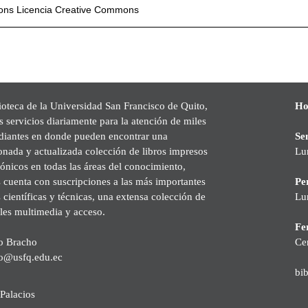
mons
Licencia Creative Commons
ioteca de la Universidad San Francisco de Quito,
Ho
s servicios diariamente para la atención de miles
udiantes en donde pueden encontrar una
Se
onada y actualizada colección de libros impresos
Lu
rónicos en todas las áreas del conocimiento,
cuenta con suscripciones a las más importantes
Pe
s científicas y técnicas, una extensa colección de
Lu
les multimedia y acceso.
Fer
o Bracho
Ce
o@usfq.edu.ec
bi
Palacios