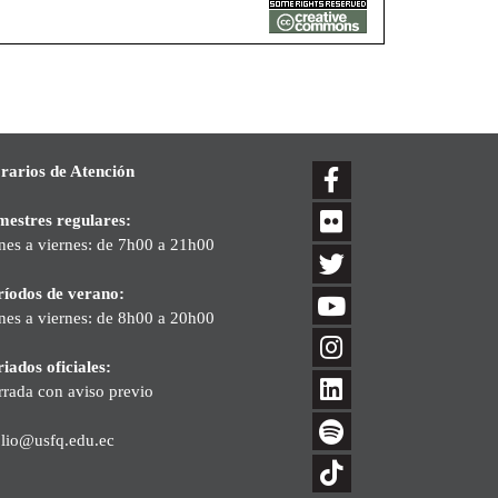
rarios de Atención
mestres regulares:
nes a viernes: de 7h00 a 21h00
ríodos de verano:
nes a viernes: de 8h00 a 20h00
iados oficiales:
rrada con aviso previo
blio@usfq.edu.ec