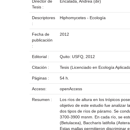
Director de
Encalada, Andrea (dir)
Tesis :
Descriptores
Hiphomycetes - Ecología
:
Fecha de
2012
publicación
:
Editorial :
Quito: USFQ, 2012
Citación :
Tesis (Licenciado en Ecología Aplicad
Páginas :
54 h.
Acceso:
openAccess
Resumen :
Los ríos de altura en los trópicos po
objetivo de este estudio fue analizar 
dos tipos de ríos de páramo. Se condu
3700-3900 msnm. En cada río, se estud
(Betulacea), Baccharis latifolia (Aste
Estas mallas permitieron discriminar e