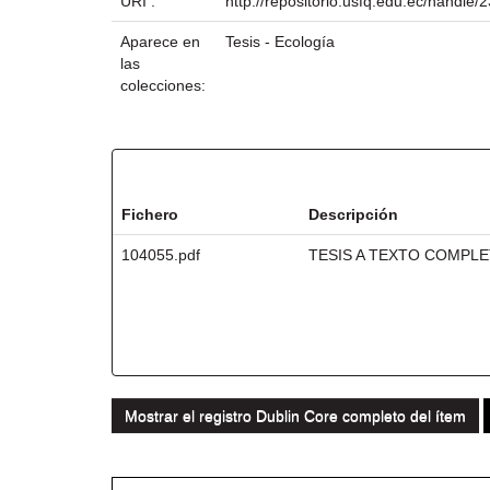
URI :
http://repositorio.usfq.edu.ec/handle
Aparece en
Tesis - Ecología
las
colecciones:
Ficheros en este ítem:
Fichero
Descripción
104055.pdf
TESIS A TEXTO COMPL
Mostrar el registro Dublin Core completo del ítem