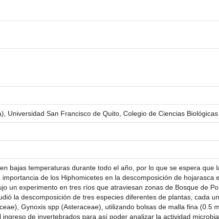
a), Universidad San Francisco de Quito, Colegio de Ciencias Biológicas
seen bajas temperaturas durante todo el año, por lo que se espera que 
la importancia de los Hiphomicetes en la descomposición de hojarasca e
jo un experimento en tres ríos que atraviesan zonas de Bosque de Pol
ió la descomposición de tres especies diferentes de plantas, cada una
raceae), Gynoxis spp (Asteraceae), utilizando bolsas de malla fina (0.5
l ingreso de invertebrados para así poder analizar la actividad microb