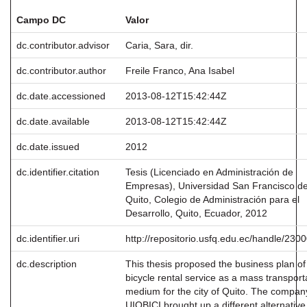
Campo DC
Valor
dc.contributor.advisor
Caria, Sara, dir.
dc.contributor.author
Freile Franco, Ana Isabel
dc.date.accessioned
2013-08-12T15:42:44Z
dc.date.available
2013-08-12T15:42:44Z
dc.date.issued
2012
dc.identifier.citation
Tesis (Licenciado en Administración de
Empresas), Universidad San Francisco d
Quito, Colegio de Administración para el
Desarrollo, Quito, Ecuador, 2012
dc.identifier.uri
http://repositorio.usfq.edu.ec/handle/230
dc.description
This thesis proposed the business plan of
bicycle rental service as a mass transport
medium for the city of Quito. The compan
UIOBICI brought up a different alternative