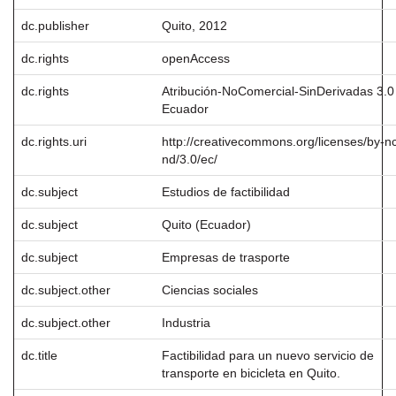
dc.publisher
Quito, 2012
dc.rights
openAccess
dc.rights
Atribución-NoComercial-SinDerivadas 3.0
Ecuador
dc.rights.uri
http://creativecommons.org/licenses/by-n
nd/3.0/ec/
dc.subject
Estudios de factibilidad
dc.subject
Quito (Ecuador)
dc.subject
Empresas de trasporte
dc.subject.other
Ciencias sociales
dc.subject.other
Industria
dc.title
Factibilidad para un nuevo servicio de
transporte en bicicleta en Quito.