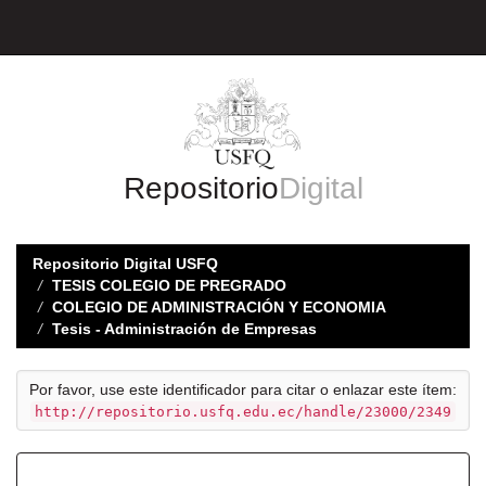
Skip
navigation
Repositorio
Digital
Repositorio Digital USFQ
TESIS COLEGIO DE PREGRADO
COLEGIO DE ADMINISTRACIÓN Y ECONOMIA
Tesis - Administración de Empresas
Por favor, use este identificador para citar o enlazar este ítem:
http://repositorio.usfq.edu.ec/handle/23000/2349
Registro completo de metadatos