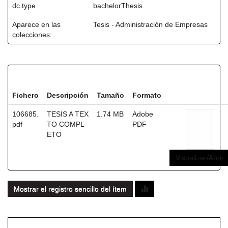
dc.type
bachelorThesis
Aparece en las
Tesis - Administración de Empresas
colecciones:
Ficheros en este ítem:
Fichero
Descripción
Tamaño
Formato
106685.
TESIS A TEX
1.74 MB
Adobe
pdf
TO COMPL
PDF
ETO
Visualizar/Abrir
Mostrar el registro sencillo del ítem