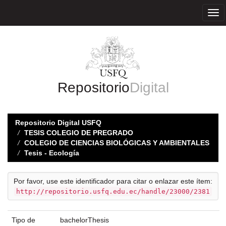
Skip
navigation
Repositorio
Digital
Repositorio Digital USFQ
TESIS COLEGIO DE PREGRADO
COLEGIO DE CIENCIAS BIOLÓGICAS Y AMBIENTALES
Tesis - Ecología
Por favor, use este identificador para citar o enlazar este ítem:
http://repositorio.usfq.edu.ec/handle/23000/2381
Tipo de
bachelorThesis