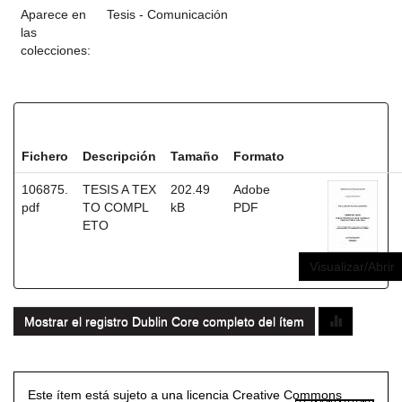
Aparece en
Tesis - Comunicación
las
colecciones:
Ficheros en este ítem:
Fichero
Descripción
Tamaño
Formato
106875.
TESIS A TEX
202.49
Adobe
pdf
TO COMPL
kB
PDF
ETO
Visualizar/Abrir
Mostrar el registro Dublin Core completo del ítem
Este ítem está sujeto a una licencia Creative Commons