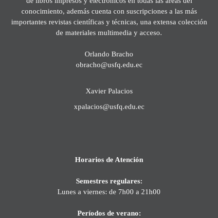
de libros impresos y electrónicos en todas las áreas del
conocimiento, además cuenta con suscripciones a las más
importantes revistas científicas y técnicas, una extensa colección
de materiales multimedia y acceso.
Orlando Bracho
obracho@usfq.edu.ec
Xavier Palacios
xpalacios@usfq.edu.ec
Horarios de Atención
Semestres regulares:
Lunes a viernes: de 7h00 a 21h00
Períodos de verano: