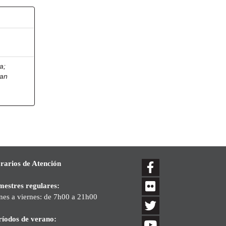
ia
;
ian
rarios de Atención
mestres regulares:
nes a viernes: de 7h00 a 21h00
ríodos de verano: