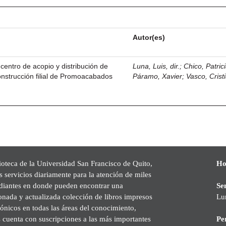
Autor(es)
centro de acopio y distribución de
Luna, Luis, dir.
;
Chico, Patric
nstrucción filial de Promoacabados
Páramo, Xavier
;
Vasco, Crist
.
ioteca de la Universidad San Francisco de Quito,
Ho
s servicios diariamente para la atención de miles
udiantes en donde pueden encontrar una
Se
onada y actualizada colección de libros impresos
Lu
rónicos en todas las áreas del conocimiento,
cuenta con suscripciones a las más importantes
Pe