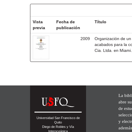
Resultados por ítem:
Vista
Fecha de
Título
previa
publicación
2009
Organización de un 
acabados para la co
Cia. Ltda. en Miami
La bibl
abre su
de est
selecci
Universidad San Francisco de
y elect
Quito
Diego de Robles y Vía
además 
Interoceánica