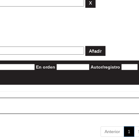
En orden
Autor/registro
Anterior
1