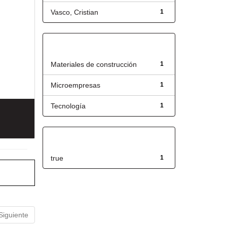
Vasco, Cristian
1
Título
Materiales de construcción
1
Microempresas
1
Tecnología
1
Has File(s)
true
1
Siguiente