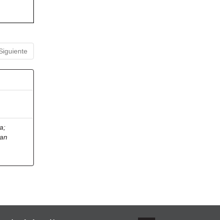
Siguiente
ia
;
ian