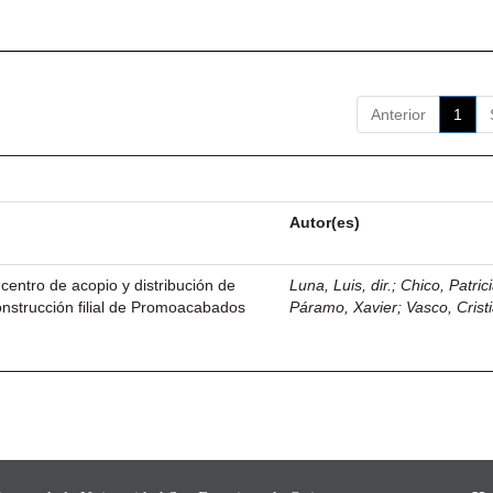
Anterior
1
Autor(es)
centro de acopio y distribución de
Luna, Luis, dir.
;
Chico, Patric
nstrucción filial de Promoacabados
Páramo, Xavier
;
Vasco, Crist
.