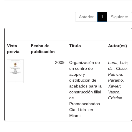
Anterior
1
Siguiente
Resultados por ítem:
Vista
Fecha de
Título
Autor(es)
previa
publicación
2009
Organización de
Luna, Luis,
un centro de
dir.
;
Chico,
acopio y
Patricia
;
distribución de
Páramo,
acabados para la
Xavier
;
construcción filial
Vasco,
de
Cristian
Promoacabados
Cia. Ltda. en
Miami.