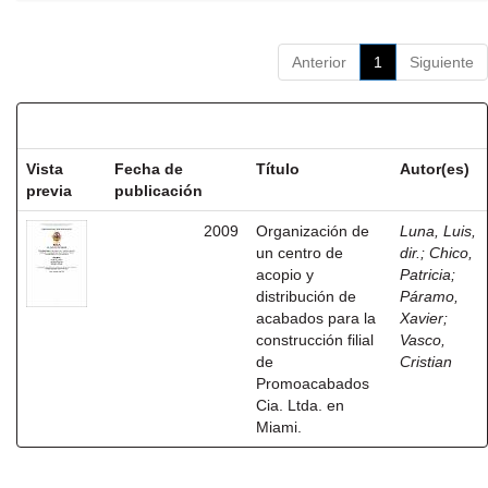
Anterior
1
Siguiente
Resultados por ítem:
Vista
Fecha de
Título
Autor(es)
previa
publicación
2009
Organización de
Luna, Luis,
un centro de
dir.
;
Chico,
acopio y
Patricia
;
distribución de
Páramo,
acabados para la
Xavier
;
construcción filial
Vasco,
de
Cristian
Promoacabados
Cia. Ltda. en
Miami.